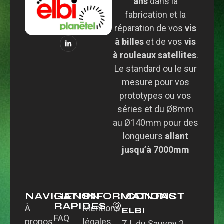
ans
dans la
fabrication et la
réparation de vos
vis
à billes
et de vos
vis
à rouleaux satellites
.
Le standard ou le sur
mesure pour vos
prototypes ou vos
séries et du Ø8mm
au Ø140mm pour des
longueurs
allant
jusqu’à 7000mm
NAVIGATION
LIENS
INFORMATIONS
CONTACT
RAPIDES
À
Mentions
ELBI
FAQ
propos
légales
Z.I. du Sauvoy 2