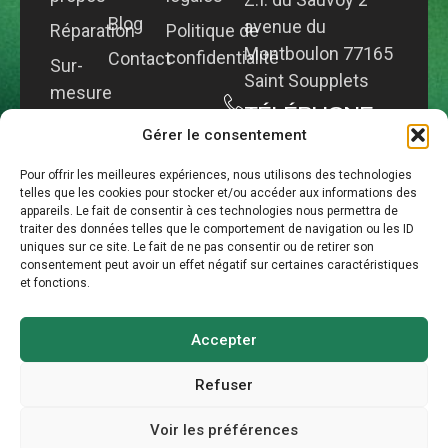
Blog
avenue du
Réparation
Politique de
Montboulon 77165
confidentialité
Contact
Sur-
Saint Soupplets
mesure
TÉLÉPHONE
Bureau
Gérer le consentement
01.60.61.62.34
d'étude
EMAIL
Pour offrir les meilleures expériences, nous utilisons des technologies
telles que les cookies pour stocker et/ou accéder aux informations des
contact@elbi-
appareils. Le fait de consentir à ces technologies nous permettra de
planetel.com
traiter des données telles que le comportement de navigation ou les ID
uniques sur ce site. Le fait de ne pas consentir ou de retirer son
consentement peut avoir un effet négatif sur certaines caractéristiques
et fonctions.
Copyright © 2025
Site web réalisé par :
ELBI FRANCE Tous
Accepter
CG-Nümerik
droits réservés.
Refuser
Voir les préférences