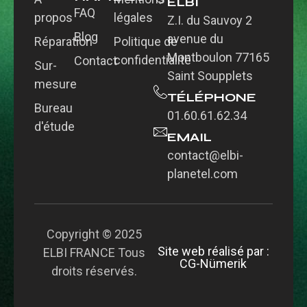
ELBI
FAQ
propos
légales
Z.I. du Sauvoy 2
Blog
avenue du
Réparation
Politique de
Montboulon 77165
confidentialité
Contact
Sur-
Saint Soupplets
mesure
TÉLÉPHONE
Bureau
01.60.61.62.34
d'étude
EMAIL
contact@elbi-
planetel.com
Copyright © 2025
Site web réalisé par :
ELBI FRANCE Tous
CG-Nümerik
droits réservés.