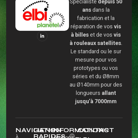
Spécialiste
depuis 50
ans
dans la
fabrication et la
réparation de vos
vis
à billes
et de vos
vis
à rouleaux satellites
.
Le standard ou le sur
mesure pour vos
prototypes ou vos
séries et du Ø8mm
au Ø140mm pour des
longueurs
allant
jusqu’à 7000mm
NAVIGATION
LIENS
INFORMATIONS
CONTACT
RAPIDES
À
Mentions