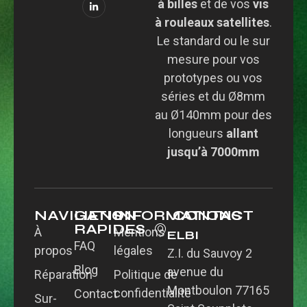
à billes
et de vos
vis
à rouleaux satellites
.
Le standard ou le sur
mesure pour vos
prototypes ou vos
séries et du Ø8mm
au Ø140mm pour des
longueurs
allant
jusqu’à 7000mm
NAVIGATION
LIENS
INFORMATIONS
CONTACT
RAPIDES
À
Mentions
ELBI
FAQ
propos
légales
Z.I. du Sauvoy 2
Blog
avenue du
Réparation
Politique de
Montboulon 77165
confidentialité
Contact
Sur-