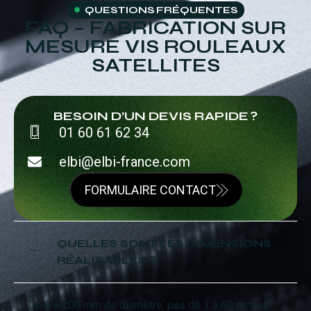
QUESTIONS FRÉQUENTES
FAQ – FABRICATION SUR
MESURE VIS ROULEAUX
SATELLITES
BESOIN D’UN DEVIS RAPIDE ?
01 60 61 62 34
elbi@elbi-france.com
FORMULAIRE CONTACT
QUELLES SONT LES DIMENSIONS
RÉALISABLES ?
De 8 à 200 mm de diamètre, pas de 1 à 60 mm et