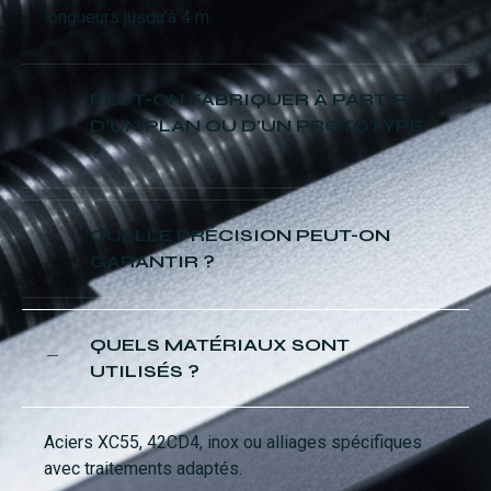
longueurs jusqu’à 4 m.
PEUT-ON FABRIQUER À PARTIR
D’UN PLAN OU D’UN PROTOTYPE
?
QUELLE PRÉCISION PEUT-ON
GARANTIR ?
QUELS MATÉRIAUX SONT
UTILISÉS ?
Aciers XC55, 42CD4, inox ou alliages spécifiques
avec traitements adaptés.