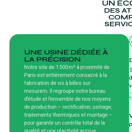
UN ÉC
DES A
COMP
SERVIC
UNE USINE DÉDIÉE À
LA PRÉCISION
Notre site de 1 500 m² à proximité de
S
Paris est entièrement consacré à la
d
fabrication de vis à billes sur
v
mesure
m
. Il regroupe notre bureau
d’étude et l’ensemble de nos moyens
de production – rectification, usinage,
traitements thermiques et montage –
pour garantir un contrôle total de la
P
qualité et une réactivité accrue.