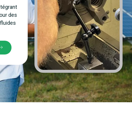
ntégrant
pour des
fluides