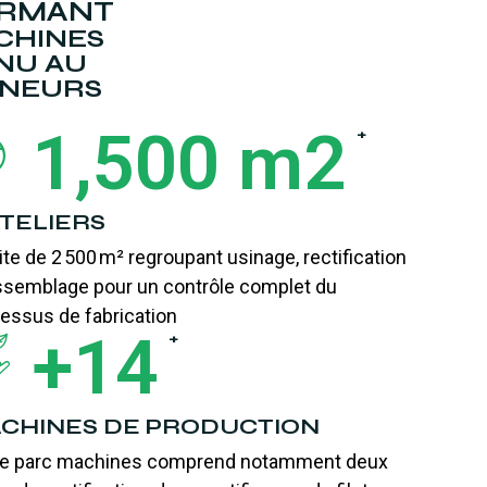
ORMANT
CHINES
NU AU
ONNEURS
1,500
 m2
+
ATELIERS
ite de 2 500 m² regroupant usinage, rectification
ssemblage pour un contrôle complet du
essus de fabrication
+
14
+
CHINES DE PRODUCTION
re parc machines comprend notamment deux