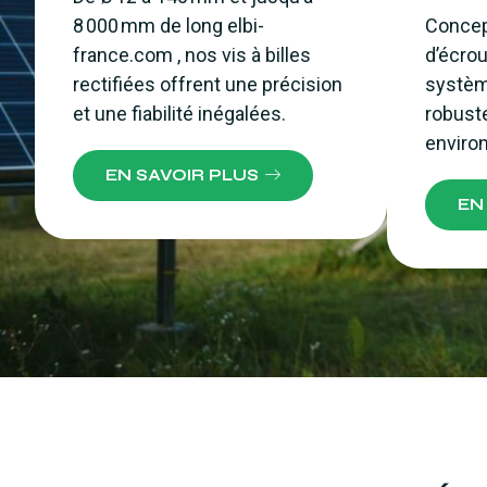
8 000 mm de long elbi-
Concept
france.com , nos vis à billes
d’écrou
rectifiées offrent une précision
systèm
et une fiabilité inégalées.
robust
enviro
EN SAVOIR PLUS
EN