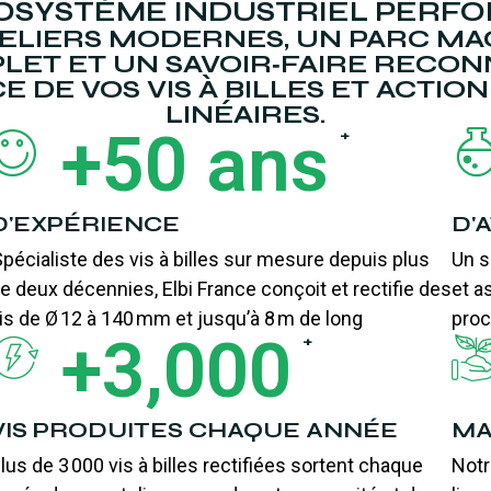
OSYSTÈME INDUSTRIEL PERF
TELIERS MODERNES, UN PARC MA
LET ET UN SAVOIR‑FAIRE RECON
E DE VOS VIS À BILLES ET ACTI
LINÉAIRES.
+
50
 ans
+
D'EXPÉRIENCE
D'
pécialiste des vis à billes sur mesure depuis plus
Un s
e deux décennies, Elbi France conçoit et rectifie des
et a
is de Ø 12 à 140 mm et jusqu’à 8 m de long
proc
+
3,000
+
VIS PRODUITES CHAQUE ANNÉE
MA
lus de 3 000 vis à billes rectifiées sortent chaque
Not