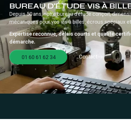
BUREAU D’ÉTUDE VIS À BIL
Depuis 50 ans, notre bureau d’étude conçoit, dimensi
mécaniques pour vos vis à billes, écrous spéciaux et
Expertise reconnue, délais courts et qualité certi
démarche.
Contact
01 60 61 62 34