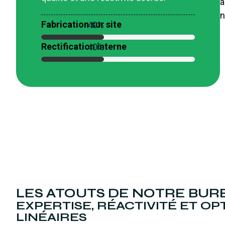
a
n
Fabrication sur site
99
%
Rectification interne
99
%
LES ATOUTS DE NOTRE BUR
EXPERTISE, RÉACTIVITÉ ET O
LINÉAIRES