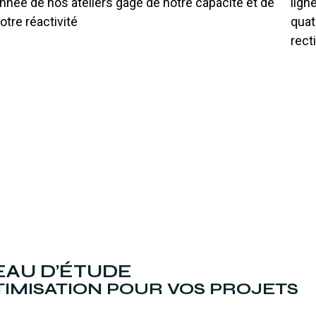
nnée de nos ateliers gage de notre capacité et de
lign
otre réactivité
quat
rect
EAU D’ÉTUDE
PTIMISATION POUR VOS PROJETS