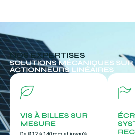
NOS EXPERTISES
SOLUTIONS MÉCANIQUES SUR ME
ACTIONNEURS LINÉAIRES
VIS À BILLES SUR
ÉCR
MESURE
SYS
REC
De Ø 12 à 140 mm et jusqu’à